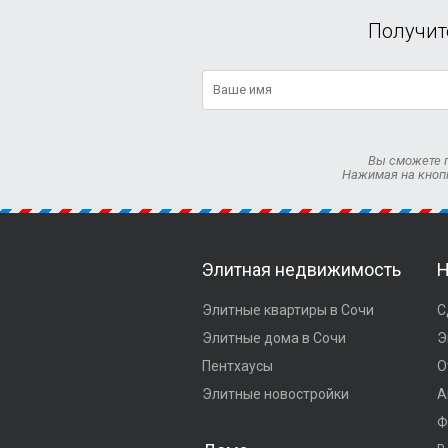
Получит
Вы сможете п
Нажимая на кноп
Элитная недвижимость
Н
Элитные квартиры в Сочи
С
Элитные дома в Сочи
Э
Пентхаусы
О
Элитные новостройки
А
Ф