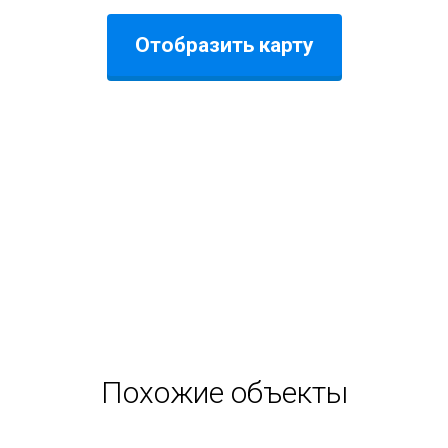
Отобразить карту
 дома:
ка.
я с отзывами о загородном комплексе на форумах в интернете.
е компании ООО "Элитный Сочи" представлена информация о ст
Там же вы можете получить ответы на все ваши вопросы у менед
оект в закрытой зеленой зоне, предназначенный для требовател
 после работы среди зелени и цветов.
Похожие объекты