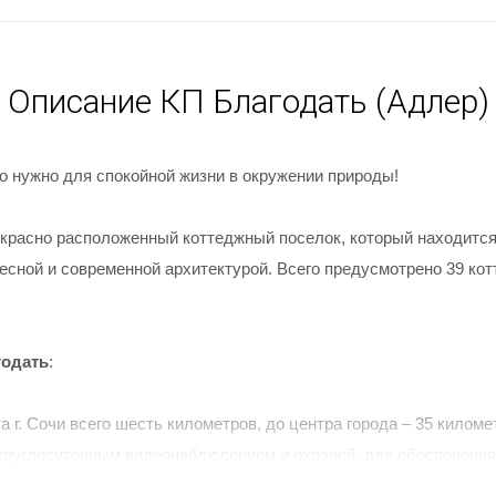
Описание КП Благодать (Адлер)
то нужно для спокойной жизни в окружении природы!
екрасно расположенный коттеджный поселок, который находится 
ресной и современной архитектурой. Всего предусмотрено 39 ко
годать
:
а г. Сочи всего шесть километров, до центра города – 35 киломе
 круглосуточным видеонаблюдением и охраной, для обеспечени
 поселок предусматривается через шлагбаум;