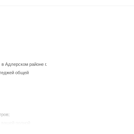
в Адлерском районе г.
ттеджей общей
тров;
я вашей полной