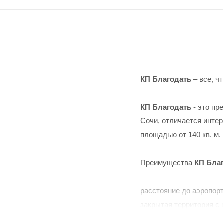
КП Благодать
– все, ч
КП Благодать
- это пр
Сочи, отличается инте
площадью от 140 кв. м.
Преимущества
КП Бла
расстояние до аэропорт
закрытая территория с
безопасности, въезд в