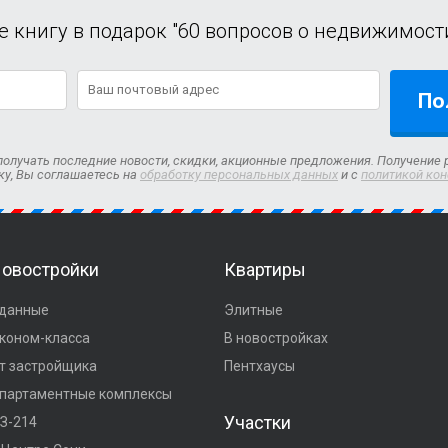
е книгу в подарок "60 вопросов о недвижимости
По
олучать последние новости, скидки, акционные предложения. Получение 
ку, Вы соглашаетесь на
обработку персональных данных
и с
политикой ко
овостройки
Квартиры
данные
Элитные
коном-класса
В новостройках
т застройщика
Пентхаусы
партаментные комплексы
Участки
З-214