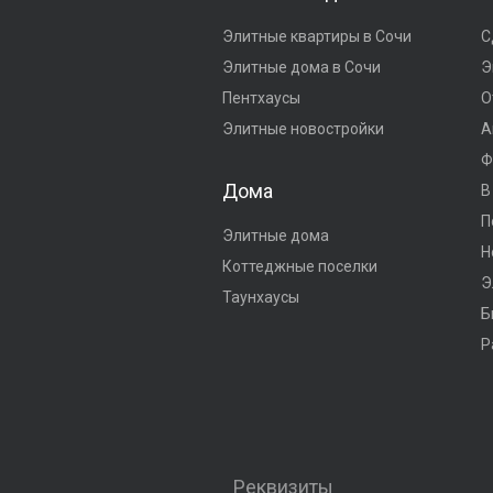
Элитные квартиры в Сочи
С
Элитные дома в Сочи
Э
Пентхаусы
О
Элитные новостройки
А
Ф
Дома
В
П
Элитные дома
Н
Коттеджные поселки
Э
Таунхаусы
Б
Р
Реквизиты