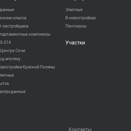
данные
Элитные
коном-класса
В новостройках
т застройщика
Пентхаусы
партаментные комплексы
Участки
З-214
 Центре Сочи
од ипотеку
овостройки Красной Поляны
литные
ытха
аспроданные
Контакты