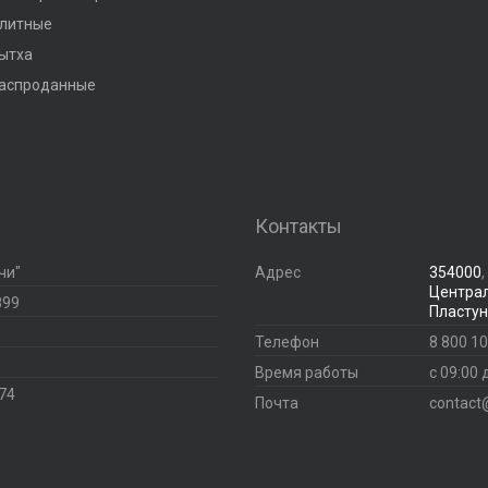
литные
ытха
аспроданные
Контакты
чи"
Адрес
354000
,
Централ
899
Пластун
Телефон
8 800 10
Время работы
с 09:00 
 74
Почта
contact