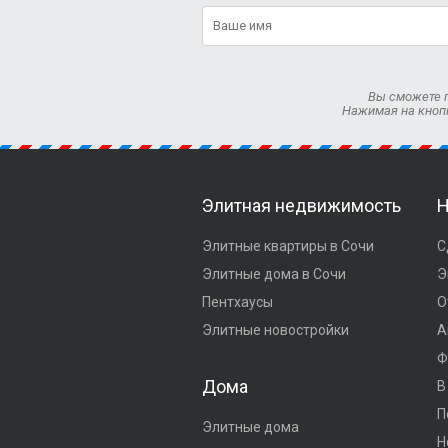
Вы сможете п
Нажимая на кноп
Элитная недвижимость
Н
Элитные квартиры в Сочи
С
Элитные дома в Сочи
Э
Пентхаусы
О
Элитные новостройки
А
Ф
Дома
В
П
Элитные дома
Н