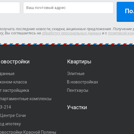
По
олучать последние новости, скидки, акционные предложения. Получение 
ку, Вы соглашаетесь на
обработку персональных данных
и с
политикой ко
овостройки
Квартиры
данные
Элитные
коном-класса
В новостройках
т застройщика
Пентхаусы
партаментные комплексы
Участки
З-214
 Центре Сочи
од ипотеку
овостройки Красной Поляны