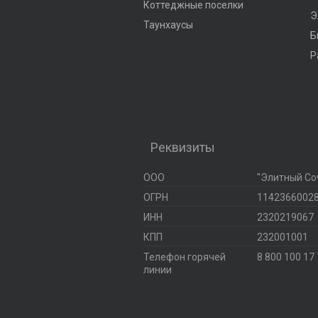
Коттеджные поселки
Э
Таунхаусы
Б
Р
Реквизиты
ООО
"Элитный Со
ОГРН
1142366002
ИНН
2320219067
КПП
232001001
Телефон горячей
8 800 100 17
линии