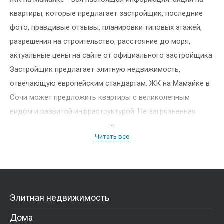
квартиры, которые предлагает застройщик, последние
фото, правдивые отзывы, планировки типовых этажей,
разрешения на строительство, расстояние до моря,
актуальные цены на сайте от официального застройщика.
Застройщик предлагает элитную недвижимость,
Очистить параметры
отвечающую европейским стандартам. ЖК на Мамайке в
Сочи может предложить квартиры с великолепным
видом и развитой инфраструктурой. Не загрязненная
Подобрать недвижимость
экология, чистый воздух и необходимый сервис помогут
Читать все
обеспечить комфортные условия для проживания вашей
семье. Мы поможем подобрать идеальный вариант
полностью соответствующий вашим представлениям о
безопасности и комфортности. Застройщики
позаботились о комфортности и надежности жилого
Элитная недвижимость
комплекса, обеспечив постройки и расположившиеся в
Дома
них квартиры всем необходимым.