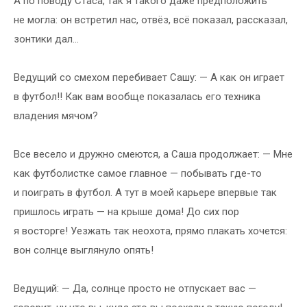
А по поводу Стаса, так я такого даже предположить
не могла: он встретил нас, отвёз, всё показал, рассказал,
зонтики дал...
Ведущий со смехом перебивает Сашу: — А как он играет
в футбол!! Как вам вообще показалась его техника
владения мячом?
Все весело и дружно смеются, а Саша продолжает: — Мне
как футболистке самое главное — побывать где-то
и поиграть в футбол. А тут в моей карьере впервые так
пришлось играть — на крыше дома! До сих пор
я восторге! Уезжать так неохота, прямо плакать хочется:
вон солнце выглянуло опять!
Ведущий: — Да, солнце просто не отпускает вас —